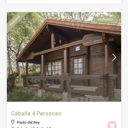
featured
verificado
Cabaña 4 Personas
Prado del Rey