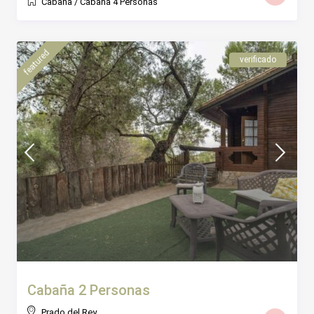
Cabaña
/
Cabaña 4 Personas
featured
verificado
Cabaña 2 Personas
Prado del Rey