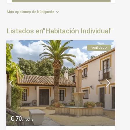
Más opciones de búsqueda
Listados en"Habitación Individual"
verificado
€ 70
/noche