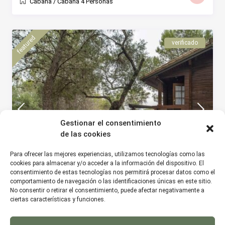
Cabaña
/
Cabaña 4 Personas
featured
verificado
Gestionar el consentimiento
de las cookies
Para ofrecer las mejores experiencias, utilizamos tecnologías como las
cookies para almacenar y/o acceder a la información del dispositivo. El
consentimiento de estas tecnologías nos permitirá procesar datos como el
comportamiento de navegación o las identificaciones únicas en este sitio.
No consentir o retirar el consentimiento, puede afectar negativamente a
ciertas características y funciones.
Cabaña 2 Personas
Prado del Rey