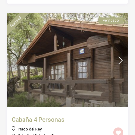
featured
verificado
Cabaña 4 Personas
Prado del Rey