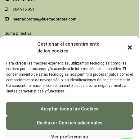
604 916 851
huertadorotea@huertadorotea.com
Junta Directiva
Gestionar el consentimiento
Destacados
de las cookies
Habitación Doble
Para ofrecer las mejores experiencias, utilizamos tecnologías como las
Prado del Rey
cookies para almacenar y/o acceder a la información del dispositivo. El
/noche
consentimiento de estas tecnologías nos permitirá procesar datos como el
comportamiento de navegación o las identificaciones únicas en este sitio.
No consentir o retirar el consentimiento, puede afectar negativamente a
ciertas características y funciones.
Cabaña Taramilla – 2 Personas
Prado del Rey
/noche
Aceptar todas las Cookies
Rechazar Cookies adicionales
Ver preferencias
© Copyright 2024 | Cortijo Huerta Dorotea. Todos los derechos