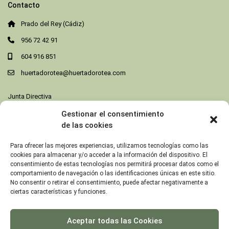
Contacto
Prado del Rey (Cádiz)
956 72 42 91
604 916 851
huertadorotea@huertadorotea.com
Junta Directiva
Gestionar el consentimiento
Destacados
de las cookies
Habitación Doble
Para ofrecer las mejores experiencias, utilizamos tecnologías como las
Prado del Rey
cookies para almacenar y/o acceder a la información del dispositivo. El
/noche
consentimiento de estas tecnologías nos permitirá procesar datos como el
comportamiento de navegación o las identificaciones únicas en este sitio.
No consentir o retirar el consentimiento, puede afectar negativamente a
ciertas características y funciones.
Cabaña Taramilla – 2 Personas
Prado del Rey
/noche
Aceptar todas las Cookies