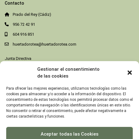
Contacto
Prado del Rey (Cádiz)
956 72 42 91
604 916 851
huertadorotea@huertadorotea.com
Junta Directiva
Gestionar el consentimiento
Destacados
de las cookies
Habitación Doble
Para ofrecer las mejores experiencias, utilizamos tecnologías como las
Prado del Rey
cookies para almacenar y/o acceder a la información del dispositivo. El
/noche
consentimiento de estas tecnologías nos permitirá procesar datos como el
comportamiento de navegación o las identificaciones únicas en este sitio.
No consentir o retirar el consentimiento, puede afectar negativamente a
ciertas características y funciones.
Cabaña Taramilla – 2 Personas
Prado del Rey
/noche
Aceptar todas las Cookies