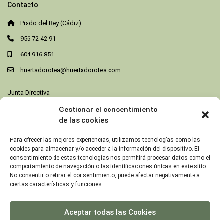
Contacto
Prado del Rey (Cádiz)
956 72 42 91
604 916 851
huertadorotea@huertadorotea.com
Junta Directiva
Gestionar el consentimiento
Destacados
de las cookies
Habitación Doble
Para ofrecer las mejores experiencias, utilizamos tecnologías como las
Prado del Rey
cookies para almacenar y/o acceder a la información del dispositivo. El
/noche
consentimiento de estas tecnologías nos permitirá procesar datos como el
comportamiento de navegación o las identificaciones únicas en este sitio.
No consentir o retirar el consentimiento, puede afectar negativamente a
ciertas características y funciones.
Cabaña Taramilla – 2 Personas
Prado del Rey
/noche
Aceptar todas las Cookies