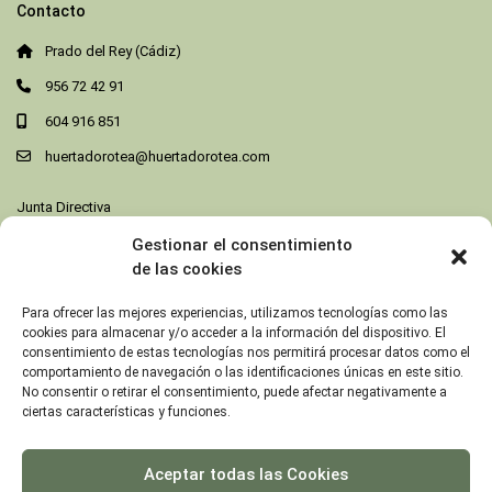
Contacto
Prado del Rey (Cádiz)
956 72 42 91
604 916 851
huertadorotea@huertadorotea.com
Junta Directiva
Gestionar el consentimiento
Destacados
de las cookies
Habitación Doble
Para ofrecer las mejores experiencias, utilizamos tecnologías como las
Prado del Rey
cookies para almacenar y/o acceder a la información del dispositivo. El
/noche
consentimiento de estas tecnologías nos permitirá procesar datos como el
comportamiento de navegación o las identificaciones únicas en este sitio.
No consentir o retirar el consentimiento, puede afectar negativamente a
ciertas características y funciones.
Cabaña Taramilla – 2 Personas
Prado del Rey
/noche
Aceptar todas las Cookies